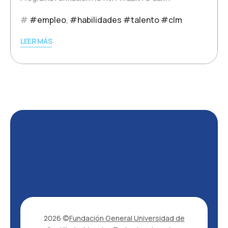
#empleo
,
#habilidades #talento #clm
LEER MÁS
2026 ©
Fundación General Universidad de