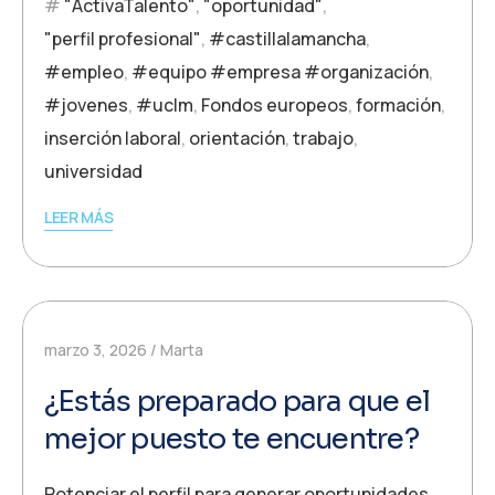
"ActivaTalento"
,
"oportunidad"
,
"perfil profesional"
,
#castillalamancha
,
#empleo
,
#equipo #empresa #organización
,
#jovenes
,
#uclm
,
Fondos europeos
,
formación
,
inserción laboral
,
orientación
,
trabajo
,
universidad
LEER MÁS
marzo 3, 2026
Marta
¿Estás preparado para que el
mejor puesto te encuentre?
Potenciar el perfil para generar oportunidades